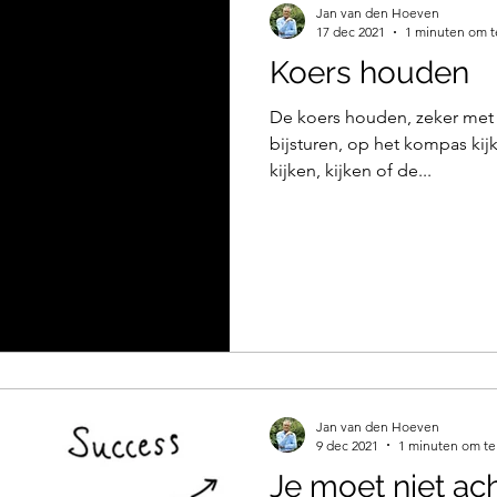
Jan van den Hoeven
17 dec 2021
1 minuten om t
Koers houden
De koers houden, zeker met e
bijsturen, op het kompas kijk
kijken, kijken of de...
Jan van den Hoeven
9 dec 2021
1 minuten om te
Je moet niet ach