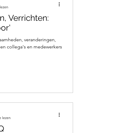
lezen
n, Verrichten:
oor'
zaamheden, veranderingen,
ken collega's en medewerkers
e lezen
€Q