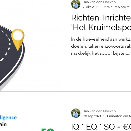
Jan van den Hoeven
6 okt 2021
2 minuten om te 
Richten, Inrichte
'Het Kruimelsp
In de hoeveelheid aan werk
doelen, taken enzovoorts ra
makkelijk het spoor bijster....
Jan van den Hoeven
30 sep 2021
1 minuten om t
IQ * EQ * SQ = 