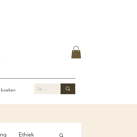
Y
 boeken
ing
Ethiek