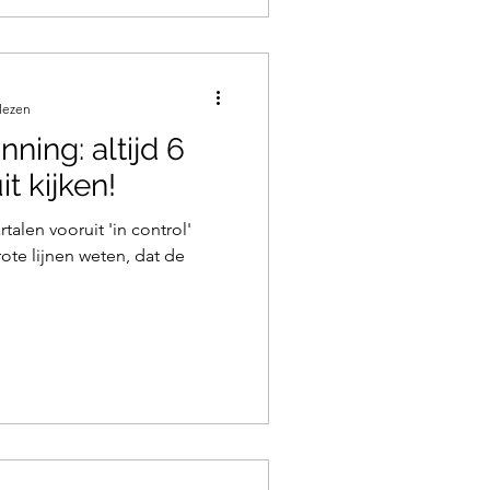
lezen
ning: altijd 6
t kijken!
artalen vooruit 'in control'
rote lijnen weten, dat de