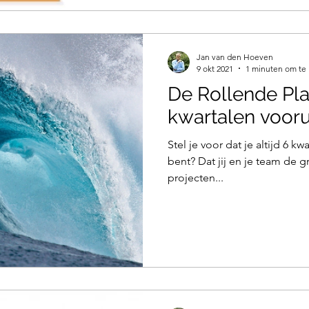
Jan van den Hoeven
9 okt 2021
1 minuten om te 
De Rollende Plan
kwartalen voorui
Stel je voor dat je altijd 6 kw
bent? Dat jij en je team de g
projecten...