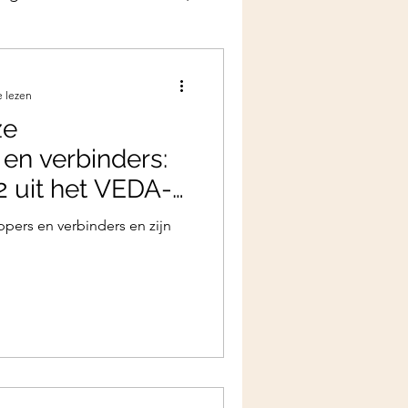
nning
e lezen
ze
en verbinders:
2 uit het VEDA-
pers en verbinders en zijn