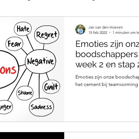
Jaarplanning
2-Jarenplanning
Strategische pla
Jan van den Hoeven
15 feb 2022
1 minuten om t
Emoties zijn on
antering
boodschappers 
week 2 en stap 
model
Emoties zijn onze boodschap
het cement bij teamvorming