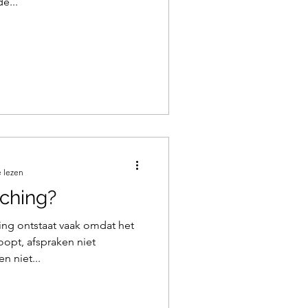
e...
 lezen
ching?
ng ontstaat vaak omdat het
loopt, afspraken niet
 niet...