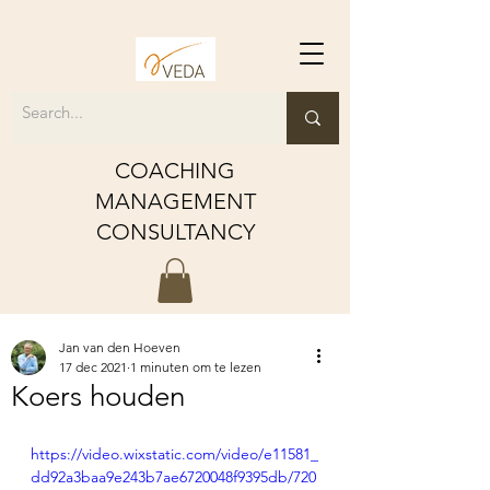
COACHING
MANAGEMENT
CONSULTANCY
Jan van den Hoeven
17 dec 2021
1 minuten om te lezen
Koers houden
https://video.wixstatic.com/video/e11581_
dd92a3baa9e243b7ae6720048f9395db/720