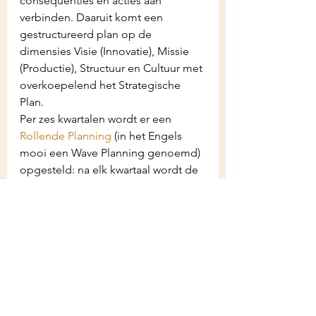
consequenties en acties aan 
verbinden. Daaruit komt een 
gestructureerd plan op de 
dimensies Visie (Innovatie), Missie 
(Productie), Structuur en Cultuur met 
overkoepelend het Strategische 
Plan.
Per zes kwartalen wordt er een 
Rollende Planning
 (in het Engels 
mooi een Wave Planning genoemd) 
opgesteld: na elk kwartaal wordt de 
planning geëvalueerd, bijgesteld en 
verlengd met een nieuw zesde 
kwartaal.
Van daaruit wordt een vertaalslag 
gemaakt naar de projectplanning 
op maandbasis en de individuele 
planning op weekbasis.