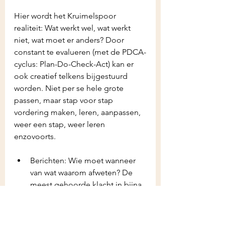
Hier wordt het Kruimelspoor 
realiteit: Wat werkt wel, wat werkt 
niet, wat moet er anders? Door 
constant te evalueren (met de PDCA-
cyclus: Plan-Do-Check-Act) kan er 
ook creatief telkens bijgestuurd 
worden. Niet per se hele grote 
passen, maar stap voor stap 
vordering maken, leren, aanpassen, 
weer een stap, weer leren 
enzovoorts.
Berichten: Wie moet wanneer 
van wat waarom afweten? De 
meest gehoorde klacht in bijna 
elke organisatie: de 
communicatie. Daarom is het 
van belang bij elke vergadering 