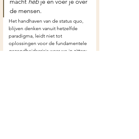
macht 
heb
 je en voer je over 
de mensen. 
Het handhaven van de status quo, 
blijven denken vanuit hetzelfde 
paradigma, leidt niet tot 
oplossingen voor de fundamentele 
gezondheidscrisis waar we in zitten; 
blijven we de pandemie zien als een 
ziekenhuis-gezondheidszorg-
capaciteits-probleem, dan blijven 
we hangen in het één-dimensionale 
uitbreiden van IC’s en opleiden van 
IC-verpleegkundigen. Zien we de 
oorzaak van de pandemie als een 
samenlevingsprobleem (de 
pandemie is ontstaan door onze 
(verziekte) verhouding tot de 
(dierlijke) natuur), dan zijn de 