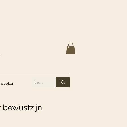
Y
 boeken
t bewustzijn