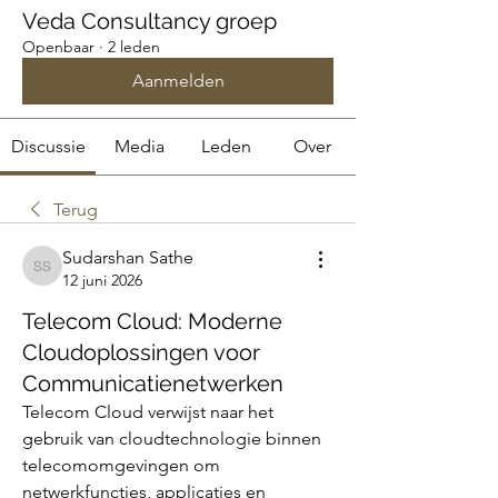
Veda Consultancy groep
Openbaar
·
2 leden
Aanmelden
Discussie
Media
Leden
Over
Terug
Sudarshan Sathe
Sudarshan Sathe
12 juni 2026
Telecom Cloud: Moderne
Cloudoplossingen voor
Communicatienetwerken
Telecom Cloud verwijst naar het 
gebruik van cloudtechnologie binnen 
telecomomgevingen om 
netwerkfuncties, applicaties en 