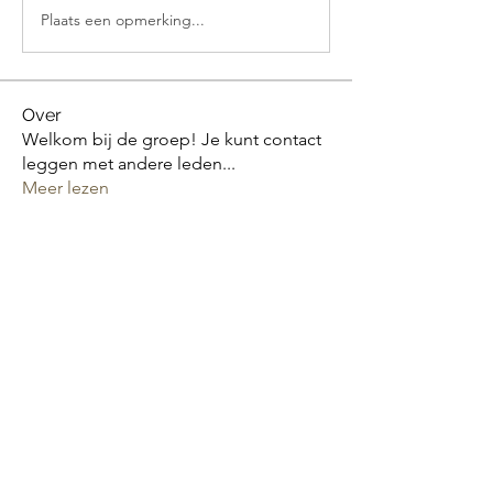
Plaats een opmerking...
Over
Welkom bij de groep! Je kunt contact
leggen met andere leden
...
Meer lezen
leden
Sudarshan Sathe
Volgen
Sudarshan Sathe
Jan van den Hoeven
Volgen
Alle (2) leden bekijken