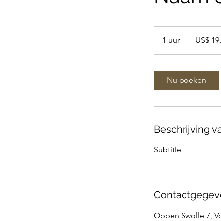
19,99
Amerikaanse
1 uur
1
US$ 19
dollar
u
u
Nu boeken
Beschrijving v
Subtitle
Contactgegev
Oppen Swolle 7, V