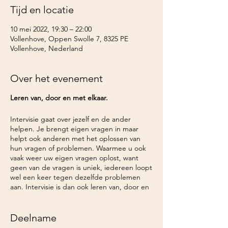
Tijd en locatie
10 mei 2022, 19:30 – 22:00
Vollenhove, Oppen Swolle 7, 8325 PE
Vollenhove, Nederland
Over het evenement
Leren van, door en met elkaar.
Intervisie gaat over jezelf en de ander
helpen. Je brengt eigen vragen in maar
helpt ook anderen met het oplossen van
hun vragen of problemen. Waarmee u ook
vaak weer uw eigen vragen oplost, want
geen van de vragen is uniek, iedereen loopt
wel een keer tegen dezelfde problemen
aan. Intervisie is dan ook leren van, door en
met elkaar!
Deelname
We werken aan de hand van een vaste,
beproefde structuur met behulp van de 6