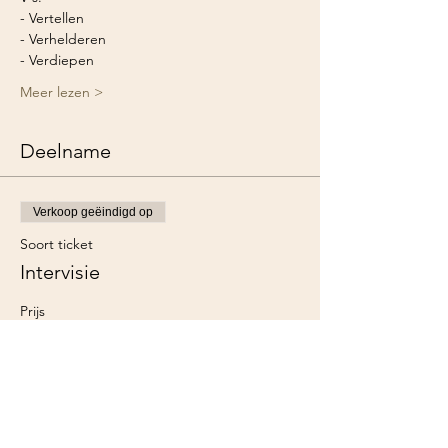
- Vertellen
- Verhelderen
- Verdiepen
Meer lezen >
Deelname
Verkoop geëindigd op
Soort ticket
Intervisie
Prijs
€ 75,00
+€ 15,75 BTW